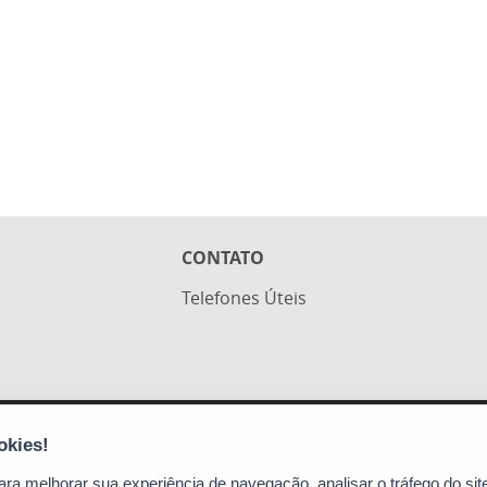
CONTATO
Telefones Úteis
Polícia Penal do Espírito Santo
Av. Marechal Campos, 495 - De Lourdes
a melhorar sua experiência de navegação, analisar o tráfego do site