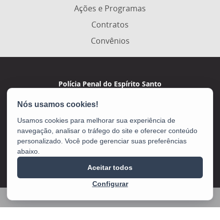
Ações e Programas
Contratos
Convênios
Polícia Penal do Espírito Santo
Av. Marechal Campos, 495 - De Lourdes
CEP: 29042-755 - Vitória / ES
Usamos cookies para melhorar sua experiência de
navegação, analisar o tráfego do site e oferecer conteúdo
personalizado. Você pode gerenciar suas preferências
abaixo.
Aceitar todos
Configurar
2025 – 2026 | Desenvolvido pelo
PRODEST
com Software Livre.