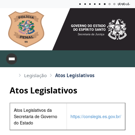
Acessibilida
Aplicar c
A=
A+
A-
Secretaria da Justiça
Legislação
Atos Legislativos
Atos Legislativos
Atos Legislativos da
Secretaria de Governo
https://conslegis.es.gov.br/
do Estado