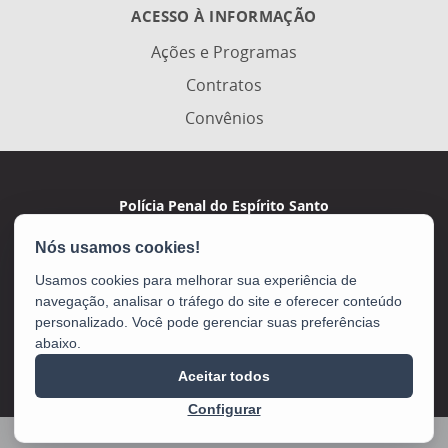
ACESSO À INFORMAÇÃO
Ações e Programas
Contratos
Convênios
Polícia Penal do Espírito Santo
Av. Marechal Campos, 495 - De Lourdes
CEP: 29042-755 - Vitória / ES
Usamos cookies para melhorar sua experiência de
navegação, analisar o tráfego do site e oferecer conteúdo
personalizado. Você pode gerenciar suas preferências
abaixo.
Aceitar todos
Configurar
2025 – 2026 | Desenvolvido pelo
PRODEST
com Software Livre.