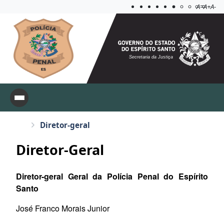
Acessibilida
Aplicar c
A=
A+
A-
Secretaria da Justiça
Diretor-geral
Diretor-Geral
Diretor-geral Geral da Polícia Penal do Espírito
Santo
José Franco Morais Junior