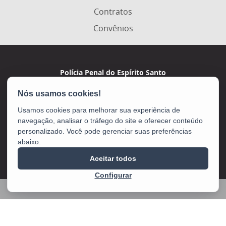
Contratos
Convênios
Polícia Penal do Espírito Santo
Av. Marechal Campos, 495 - De Lourdes
CEP: 29042-755 - Vitória / ES
Usamos cookies para melhorar sua experiência de
navegação, analisar o tráfego do site e oferecer conteúdo
personalizado. Você pode gerenciar suas preferências
abaixo.
Aceitar todos
Configurar
2025 – 2026 | Desenvolvido pelo
PRODEST
com Software Livre.