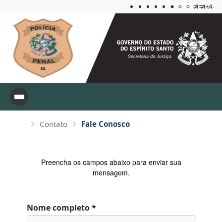
Acessibilida
Aplicar c
A=
A+
A-
Secretaria da Justiça
Contato
Fale Conosco
Preencha os campos abaixo para enviar sua
mensagem.
Nome completo *