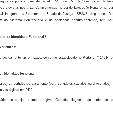
urança pública, previsto no art. 144, inciso VI, da Constituição da Repú
ções previstas nesta Lei Complementar, na Lei de Execução Penal e na leg
, integrante da Secretaria de Estado da Justiça - SEJUS, dirigido pelo Dire
em do Sistema Penitenciário e da sociedade espírito-santense, tem po
ira de Identidade Funcional?
diretrizes:
 devidamente uniformizado, conforme estabelecido na Portaria nº 148-R, 
a Identidade Funcional:
eiros) ou certidão de casamento (para servidores casados ou divorciados). 
uivos digitais em PDF.
rio que esteja totalmente legível. Certidões ilegíveis não serão aceit