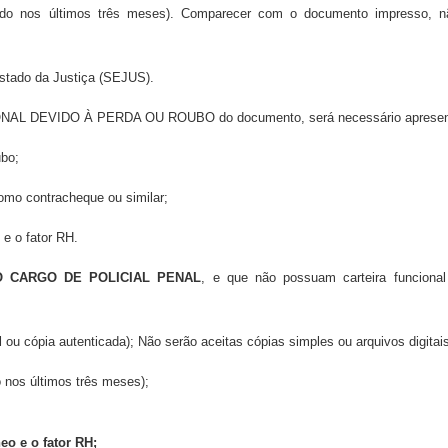
tido nos últimos três meses). Comparecer com o documento impresso, n
 Estado da Justiça (SEJUS).
L DEVIDO À PERDA OU ROUBO do documento, será necessário apresentar,
ubo;
mo contracheque ou similar;
e o fator RH.
 CARGO DE POLICIAL PENAL
, e que não possuam carteira funciona
 ou cópia autenticada); Não serão aceitas cópias simples ou arquivos digita
 nos últimos três meses);
eo e o fator RH;