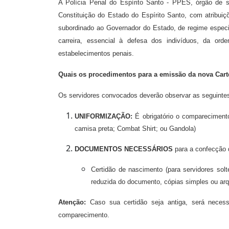
A Polícia Penal do Espírito Santo - PPES, órgão de seg
Constituição do Estado do Espírito Santo, com atribui
subordinado ao Governador do Estado, de regime especial
carreira, essencial à defesa dos indivíduos, da ord
estabelecimentos penais.
Quais os procedimentos para a emissão da nova Carte
Os servidores convocados deverão observar as seguintes 
UNIFORMIZAÇÃO:
É obrigatório o comparecimento
camisa preta; Combat Shirt; ou Gandola)
DOCUMENTOS NECESSÁRIOS
para a confecção d
Certidão de nascimento (para servidores solt
reduzida do documento, cópias simples ou arq
Atenção:
Caso sua certidão seja antiga, será necessá
comparecimento.