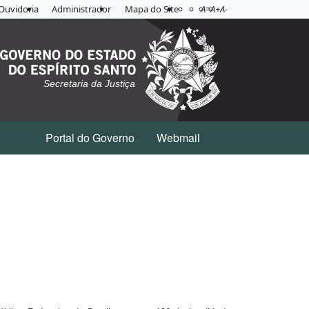
Acessibilidade
Aplicar contraste
Ouvidoria
Administrador
Mapa do Site
A=
A+
A-
Secretaria da Justiça
Portal do Governo
Webmail