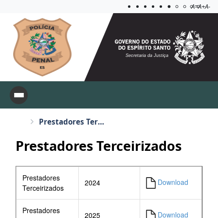
Acessibilida
Aplicar c
A=
A+
A-
Secretaria da Justiça
Prestadores Terceirizados
Prestadores Terceirizados
Prestadores
Download
2024
Terceirizados
Prestadores
Download
2025