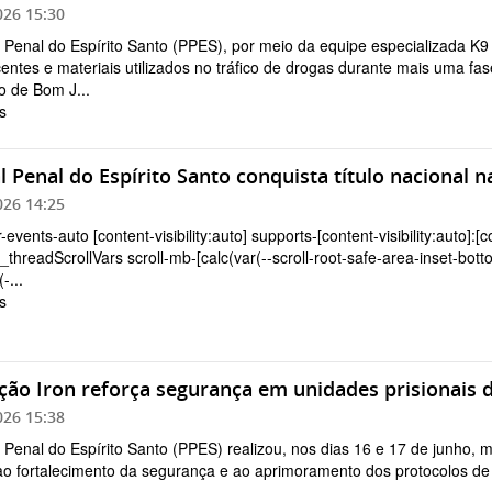
026 15:30
a Penal do Espírito Santo (PPES), por meio da equipe especializada K
entes e materiais utilizados no tráfico de drogas durante mais uma f
o de Bom J...
s
al Penal do Espírito Santo conquista título naciona
026 14:25
r-events-auto [content-visibility:auto] supports-[content-visibility:auto]:[
hreadScrollVars scroll-mb-[calc(var(--scroll-root-safe-area-inset-bott
-...
s
ão Iron reforça segurança em unidades prisionais d
026 15:38
a Penal do Espírito Santo (PPES) realizou, nos dias 16 e 17 de junho,
ao fortalecimento da segurança e ao aprimoramento dos protocolos de f