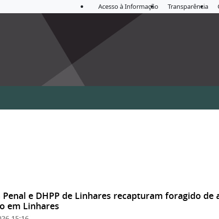
Acesso à Informação
Transparência
a Penal e DHPP de Linhares recapturam foragido de
go em Linhares
026 15:16