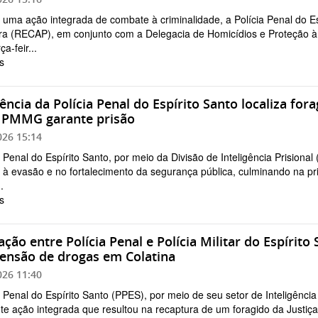
uma ação integrada de combate à criminalidade, a Polícia Penal do E
a (RECAP), em conjunto com a Delegacia de Homicídios e Proteção à 
ça-feir...
s
gência da Polícia Penal do Espírito Santo localiza fo
 PMMG garante prisão
026 15:14
a Penal do Espírito Santo, por meio da Divisão de Inteligência Prisiona
à evasão e no fortalecimento da segurança pública, culminando na pri
.
s
ação entre Polícia Penal e Polícia Militar do Espírito
ensão de drogas em Colatina
026 11:40
a Penal do Espírito Santo (PPES), por meio de seu setor de Inteligênci
te ação integrada que resultou na recaptura de um foragido da Justiç