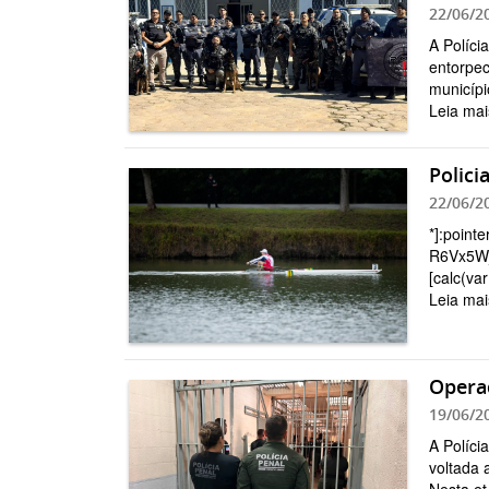
22/06/2
A Políci
entorpec
municípi
Leia mai
Polici
22/06/2
*]:pointe
R6Vx5W_t
[calc(var(
Leia mai
Operaç
19/06/2
A Políci
voltada 