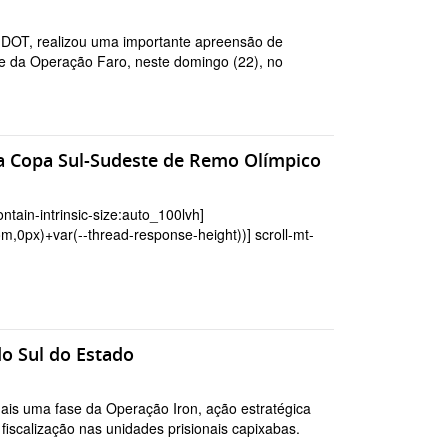
9 DOT, realizou uma importante apreensão de
ase da Operação Faro, neste domingo (22), no
l na Copa Sul-Sudeste de Remo Olímpico
contain-intrinsic-size:auto_100lvh]
om,0px)+var(--thread-response-height))] scroll-mt-
o Sul do Estado
 mais uma fase da Operação Iron, ação estratégica
iscalização nas unidades prisionais capixabas.