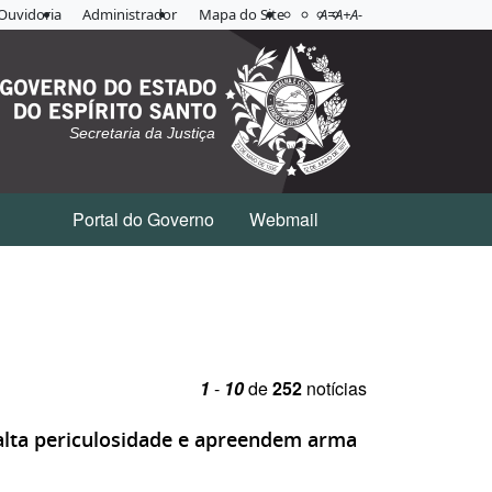
Acessibilidade
Aplicar contraste
Ouvidoria
Administrador
Mapa do Site
A=
A+
A-
Secretaria da Justiça
Portal do Governo
Webmail
1
-
10
de
252
notícias
 alta periculosidade e apreendem arma