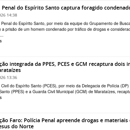
a Penal do Espírito Santo captura foragido condenad
026 14:38
a Penal do Espírito Santo, por meio da equipe do Grupamento de Busca
4) a prisão de um homem condenado por tráfico de drogas e considerado
..
s
ão integrada da PPES, PCES e GCM recaptura dois in
rataízes
026 13:36
a Civil do Espírito Santo (PCES), por meio da Delegacia de Polícia (DP
 Santo (PPES) e a Guarda Civil Municipal (GCM) de Marataízes, recapturou
s
ão Faro: Polícia Penal apreende drogas e materiais
esus do Norte