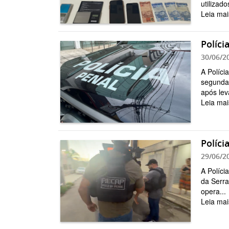
utilizado
Leia mai
Políci
30/06/2
A Políci
segunda-
após lev
Leia mai
Políci
29/06/2
A Políci
da Serra
opera...
Leia mai