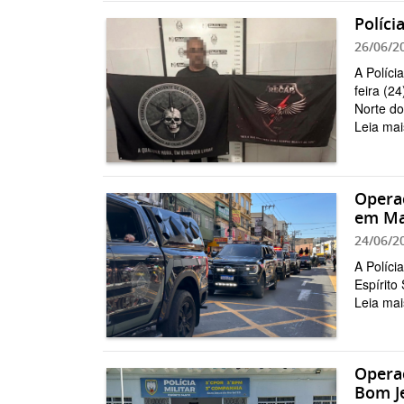
Políci
26/06/2
A Políci
feira (2
Norte do.
Leia mai
Operaç
em Ma
24/06/2
A Políci
Espírito
Leia mai
Operaç
Bom J