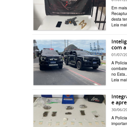
Em mais 
Recaptur
desta ter
Leia mai
Inteli
com a
01/07/2
A Políci
combate 
no Esta..
Leia mai
Integr
e apre
30/06/2
A Políci
importan