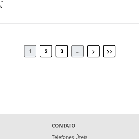
..
s
1
2
3
...
>
>>
CONTATO
Telefones Úteis