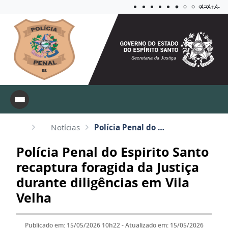
Acessibilida
Aplicar c
A=
A+
A-
Secretaria da Justiça
Notícias
Polícia Penal do Espirito Santo recaptura foragida da Justiça durante diligências em Vila Velha
Polícia Penal do Espirito Santo
recaptura foragida da Justiça
durante diligências em Vila
Velha
Publicado em: 15/05/2026 10h22 - Atualizado em: 15/05/2026